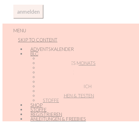
MENU
SKIP TO CONTENT
ADVENTSKALENDER
BLOG
ADVENTSKALENDER
ANGEBOTE DES MONATS
ANMELDEN
BABY – GLÜCK
BLOG-NEWS
FREUNDE-ECKE
MARKETING FÜR DICH
NEUE PRODUKTE
PROBENÄHEN & TESTEN
STOFFE
SHOP
STOFFE
REGISTRIEREN
ANLEITUNGEN & FREEBIES