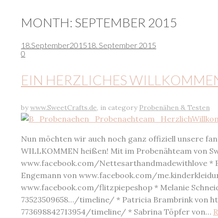
MONTH:
SEPTEMBER 2015
18.
September
2015
18. September 2015
0
EIN HERZLICHES WILLKOMME
by
www.SweetCrafts.de
,
in category
Probenähen & Testen
Nun möchten wir auch noch ganz offiziell unsere f
WILLKOMMEN heißen! Mit im Probenähteam von Swee
www.facebook.com/Nettesarthandmadewithlove * 
Engemann von www.facebook.com/me.kinderkleidun
www.facebook.com/flitzpiepeshop * Melanie Schne
73523509658…/timeline/ * Patricia Brambrink von
773698842713954/timeline/ * Sabrina Töpfer von…
R