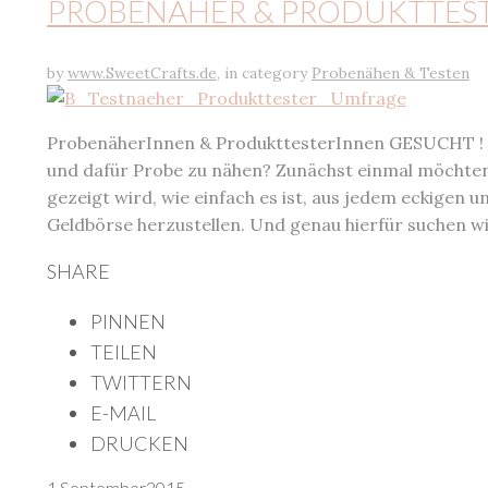
PROBENÄHER & PRODUKTTEST
by
www.SweetCrafts.de
,
in category
Probenähen & Testen
ProbenäherInnen & ProdukttesterInnen GESUCHT ! W
und dafür Probe zu nähen? Zunächst einmal möchten 
gezeigt wird, wie einfach es ist, aus jedem eckigen
Geldbörse herzustellen. Und genau hierfür suchen w
SHARE
PINNEN
TEILEN
TWITTERN
E-MAIL
DRUCKEN
1.
September
2015