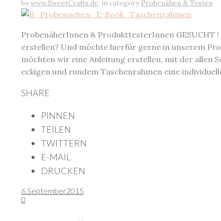
by
www.SweetCrafts.de
,
in category
Probenähen & Testen
ProbenäherInnen & ProdukttesterInnen GESUCHT ! W
erstellen? Und möchte hierfür gerne in unserem Pr
möchten wir eine Anleitung erstellen, mit der allen 
eckigen und rundem Taschenrahmen eine individuel
SHARE
PINNEN
TEILEN
TWITTERN
E-MAIL
DRUCKEN
6.
September
2015
0