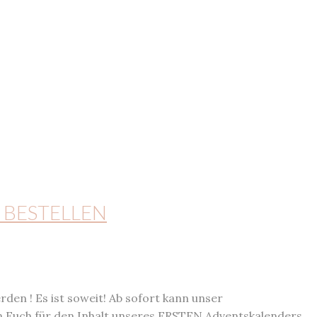
 BESTELLEN
den ! Es ist soweit! Ab sofort kann unser
n Euch für den Inhalt unseres ERSTEN Adventskalenders