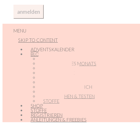
MENU
SKIP TO CONTENT
ADVENTSKALENDER
BLOG
ADVENTSKALENDER
ANGEBOTE DES MONATS
ANMELDEN
BABY – GLÜCK
BLOG-NEWS
FREUNDE-ECKE
MARKETING FÜR DICH
NEUE PRODUKTE
PROBENÄHEN & TESTEN
STOFFE
SHOP
STOFFE
REGISTRIEREN
ANLEITUNGEN & FREEBIES