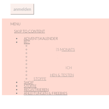
MENU
SKIP TO CONTENT
ADVENTSKALENDER
BLOG
ADVENTSKALENDER
ANGEBOTE DES MONATS
ANMELDEN
BABY – GLÜCK
BLOG-NEWS
FREUNDE-ECKE
MARKETING FÜR DICH
NEUE PRODUKTE
PROBENÄHEN & TESTEN
STOFFE
SHOP
STOFFE
REGISTRIEREN
ANLEITUNGEN & FREEBIES