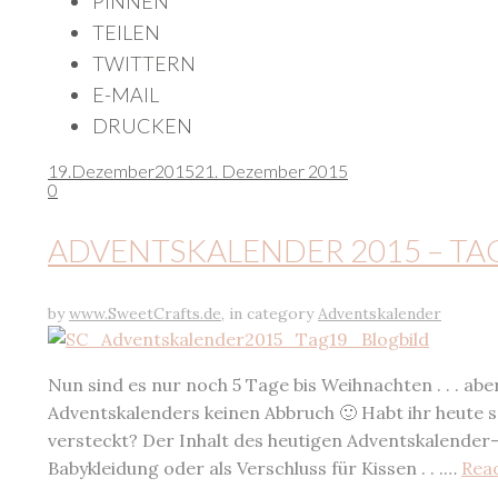
PINNEN
TEILEN
TWITTERN
E-MAIL
DRUCKEN
19.
Dezember
2015
21. Dezember 2015
0
ADVENTSKALENDER 2015 – TA
by
www.SweetCrafts.de
,
in category
Adventskalender
Nun sind es nur noch 5 Tage bis Weihnachten . . . ab
Adventskalenders keinen Abbruch 🙂 Habt ihr heute s
versteckt? Der Inhalt des heutigen Adventskalende
Babykleidung oder als Verschluss für Kissen . . .…
Rea