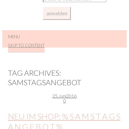
MENU
SKIP TO CONTENT
TAG ARCHIVES:
SAMSTAGSANGEBOT
25.
Juni
2016
0
NEU IM SHOP: % S A M S T A G S
A N G E B O T %