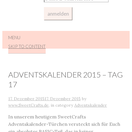
MENU
SKIP TO CONTENT
ADVENTSKALENDER 2015 – TAG
17
17. Dezember 2015
17. Dezember 2015
by
www.SweetCrafts.de
,
in category
Adventskalender
In unserem heutigem SweetCrafts
Adventskalender-Türchen versteckt sich für Euch
ein absolutes BASIC-Teil, das in keiner