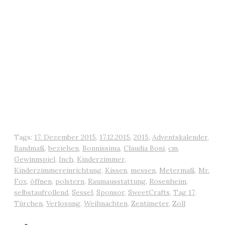
Tags:
17. Dezember 2015
,
17.12.2015
,
2015
,
Adventskalender
,
Bandmaß
,
beziehen
,
Bonnissima
,
Claudia Boni
,
cm
,
Gewinnspiel
,
Inch
,
Kinderzimmer
,
Kinderzimmereinrichtung
,
Kissen
,
messen
,
Metermaß
,
Mr.
Fox
,
öffnen
,
polstern
,
Raumausstattung
,
Rosenheim
,
selbstaufrollend
,
Sessel
,
Sponsor
,
SweetCrafts
,
Tag 17
,
Türchen
,
Verlosung
,
Weihnachten
,
Zentimeter
,
Zoll